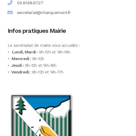
03.81.68.67.27
secretariat@charquemont.fr
Infos pratiques Mairie
Le secrétariat de mairie vous accueille :
•
Lundi, Mardi :
9h-12h et 14h-18h
•
Mercredi :
9h-12h
•
Jeudi :
9h-12h et 14h-18h
•
Vendredi :
9h-12h et 14h-17h