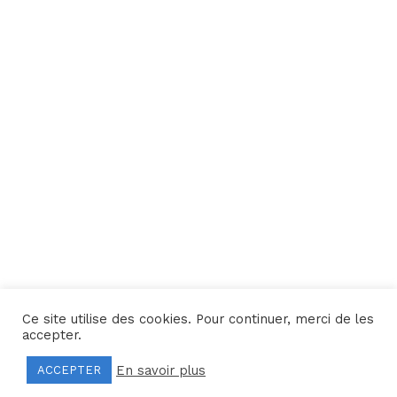
Ce site utilise des cookies. Pour continuer, merci de les
Une réalisation
Yata!
accepter.
En savoir plus
ACCEPTER
Mentions légales
–
Politique de confidentialité