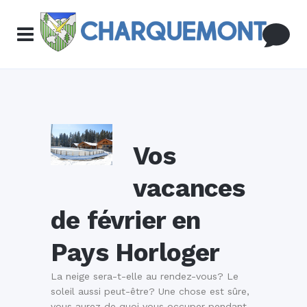
Vos
vacances
de février en
Pays Horloger
La neige sera-t-elle au rendez-vous? Le
soleil aussi peut-être? Une chose est sûre,
vous aurez de quoi vous occuper pendant