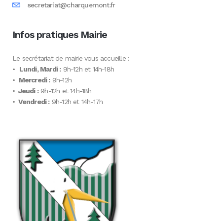
secretariat@charquemont.fr
Infos pratiques Mairie
Le secrétariat de mairie vous accueille :
•
Lundi, Mardi :
9h-12h et 14h-18h
•
Mercredi :
9h-12h
•
Jeudi :
9h-12h et 14h-18h
•
Vendredi :
9h-12h et 14h-17h