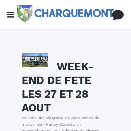
WEEK-
END DE FETE
LES 27 ET 28
AOUT
Ils sont une vingtaine de passionnés de
motos, de «Harley-Davidson »
principalement, pas adeptes de vitesse