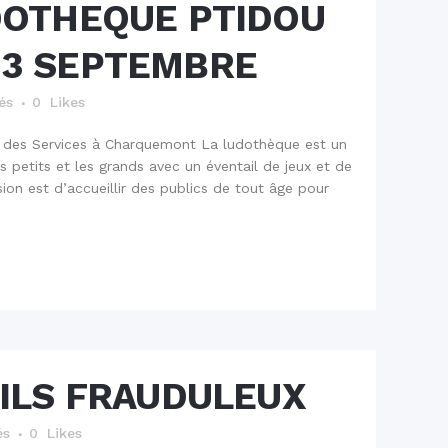
OTHEQUE PTIDOU
 3 SEPTEMBRE
és
0
Likes
 des Services à Charquemont La ludothèque est un
 petits et les grands avec un éventail de jeux et de
ssion est d’accueillir des publics de tout âge pour
ILS FRAUDULEUX
és
0
Likes