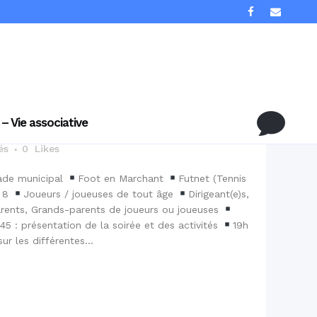
T LOISIR: SOIRÉE
TE
 – Vie associative
és
0
Likes
ade municipal
Foot en Marchant
Futnet (Tennis
à 8
Joueurs / joueuses de tout âge
Dirigeant(e)s,
rents, Grands-parents de joueurs ou joueuses
45 : présentation de la soirée et des activités
19h
r les différentes...