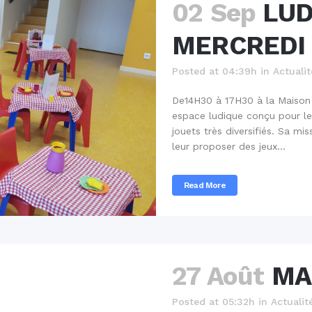
02 Sep
LUD
MERCREDI
Posted at 04:39h
in
Actualit
De14H30 à 17H30 à la Maison
espace ludique conçu pour les
jouets très diversifiés. Sa mi
leur proposer des jeux...
Read More
27 Août
MA
Posted at 05:32h
in
Actualit