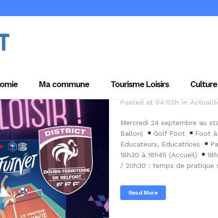
17 Sep
FOO
DÉCOUVER
omie
Ma commune
Tourisme Loisirs
Culture
Posted at 04:53h
in
Actualit
Mercredi 24 septembre au st
Ballon)
Golf Foot
Foot 
Educateurs, Educatrices
Pa
18h30 à 18h45 (Accueil)
18h
/ 20h30 : temps de pratique su
Read More