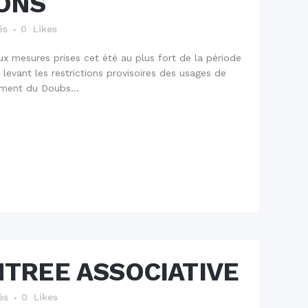
ONS
és
0
Likes
ux mesures prises cet été au plus fort de la période
evant les restrictions provisoires des usages de
ment du Doubs...
TREE ASSOCIATIVE
és
0
Likes