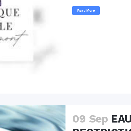
Read More
09 Sep
EAU