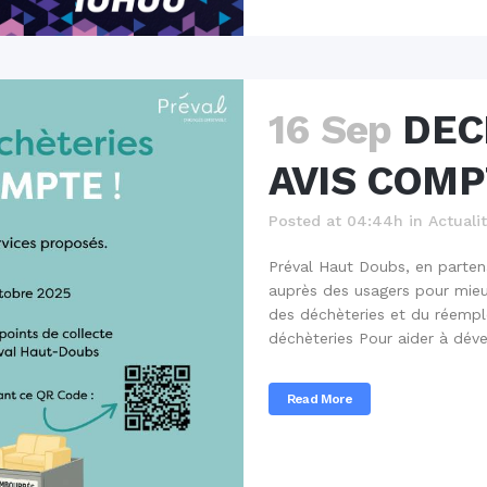
16 Sep
DEC
AVIS COMP
Posted at 04:44h
in
Actuali
Préval Haut Doubs, en parten
auprès des usagers pour mieux
des déchèteries et du réempl
déchèteries Pour aider à dével
Read More