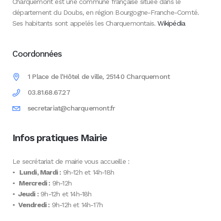
Charquemont est une commune française située dans le
département du Doubs, en région Bourgogne-Franche-Comté.
Ses habitants sont appelés les Charquemontais.
Wikipédia
Coordonnées
1 Place de l'Hôtel de ville, 25140 Charquemont
03.81.68.67.27
secretariat@charquemont.fr
Infos pratiques Mairie
Le secrétariat de mairie vous accueille :
•
Lundi, Mardi :
9h-12h et 14h-18h
•
Mercredi :
9h-12h
•
Jeudi :
9h-12h et 14h-18h
•
Vendredi :
9h-12h et 14h-17h