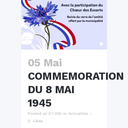
05 Mai
COMMEMORATION
DU 8 MAI
1945
Posted at 07:25h
in
Actualités
0
Likes