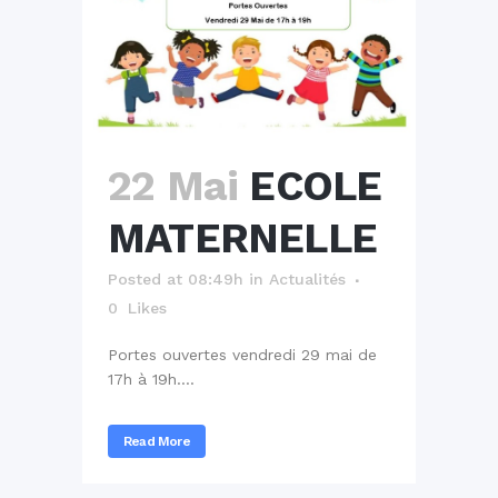
22 Mai
ECOLE
MATERNELLE
Posted at 08:49h
in
Actualités
0
Likes
Portes ouvertes vendredi 29 mai de
17h à 19h....
Read More