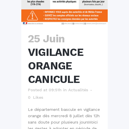
25 Juin
VIGILANCE
ORANGE
CANICULE
Posted at 09:51h
in
Actualités
0
Likes
Le département bascule en vigilance
orange dès mercredi 8 juillet dès 12h
sans doute pour plusieurs jours ​​​​​​​ Voici
les gestes à adopter en période de