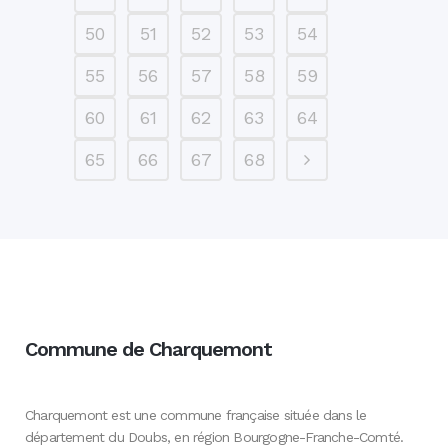
50
51
52
53
54
55
56
57
58
59
60
61
62
63
64
65
66
67
68
Commune de Charquemont
Charquemont est une commune française située dans le
département du Doubs, en région Bourgogne-Franche-Comté.