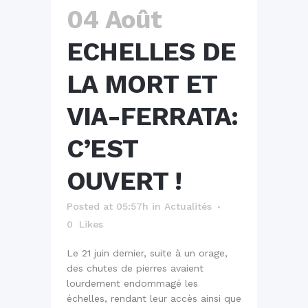
04 Août
ECHELLES DE
LA MORT ET
VIA-FERRATA:
C’EST
OUVERT !
Posted at 05:57h
in
Actualités
0
Likes
Le 21 juin dernier, suite à un orage,
des chutes de pierres avaient
lourdement endommagé les
échelles, rendant leur accès ainsi que