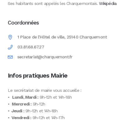
Ses habitants sont appelés les Charquemontais.
Wikipédia
Coordonnées
1 Place de l'Hôtel de ville, 25140 Charquemont
03.81.68.67.27
secretariat@charquemont.fr
Infos pratiques Mairie
Le secrétariat de mairie vous accueille :
•
Lundi, Mardi :
9h-12h et 14h-18h
•
Mercredi :
9h-12h
•
Jeudi :
9h-12h et 14h-18h
•
Vendredi :
9h-12h et 14h-17h