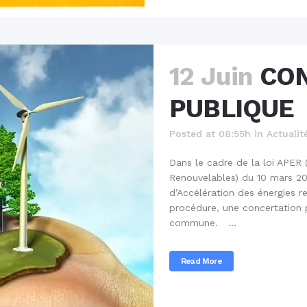
12 Juin
CON
PUBLIQUE
Posted at 08:55h
in
Actualit
Dans le cadre de la loi APER 
Renouvelables) du 10 mars 20
d’Accélération des énergies 
procédure, une concertation 
commune. ...
Read More