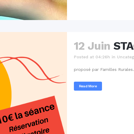
12 Juin
STA
Posted at 04:26h
in
Uncateg
proposé par Familles Rurales. 
Read More