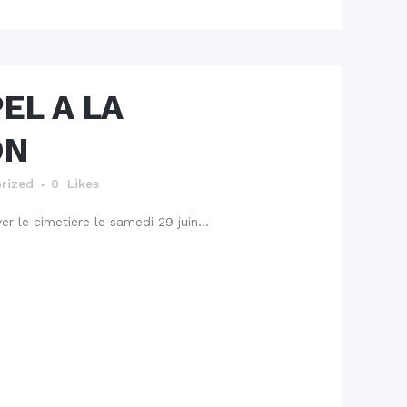
EL A LA
ON
rized
0
Likes
r le cimetière le samedi 29 juin...