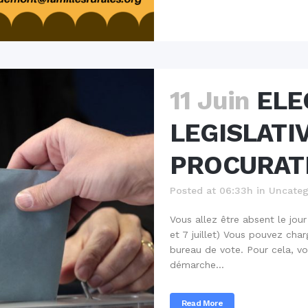
11 Juin
ELE
LEGISLATI
PROCURAT
Posted at 06:33h
in
Uncateg
Vous allez être absent le jou
et 7 juillet) Vous pouvez cha
bureau de vote. Pour cela, vo
démarche...
Read More