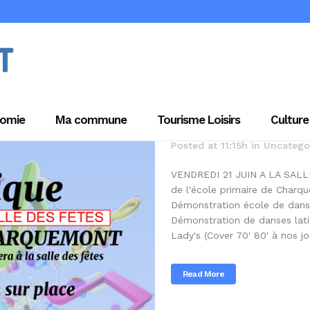
20 Juin
FE
LE 21 JUIN
omie
Ma commune
Tourisme Loisirs
Culture
Posted at 11:15h
in
Uncatego
VENDREDI 21 JUIN A LA SALL
de l'école primaire de Char
Démonstration école de dans
Démonstration de danses lat
Lady's (Cover 70' 80' à nos jo
Read More