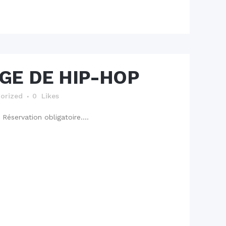
GE DE HIP-HOP
orized
0
Likes
Réservation obligatoire....