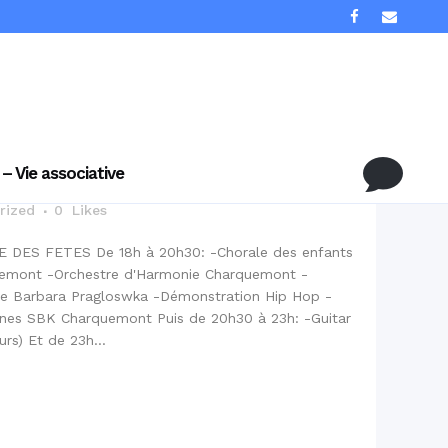
TE DE LA MUSIQUE
 – Vie associative
rized
0
Likes
E DES FETES De 18h à 20h30: -Chorale des enfants
quemont -Orchestre d'Harmonie Charquemont -
e Barbara Pragloswka -Démonstration Hip Hop -
ines SBK Charquemont Puis de 20h30 à 23h: -Guitar
urs) Et de 23h...