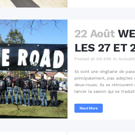
22 Août
WE
LES 27 ET 
Posted at 04:49h
in
Actuali
Ils sont une vingtaine de pa
principalement, pas adeptes d
deux-roues. Ils se retrouven
lancer la saison qui se traduit
Read More