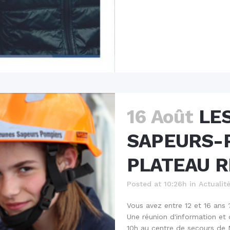
16 Août
LE
SAPEURS-
PLATEAU 
Posted at 10:26h
in
Actualit
Vous avez entre 12 et 16 ans 
Une réunion d'information et 
10h au centre de secours de 