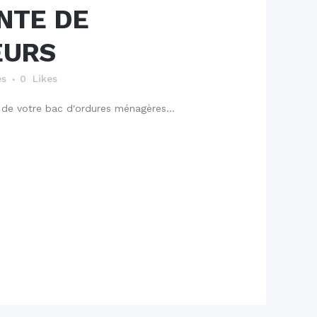
NTE DE
EURS
és
0
Likes
 de votre bac d'ordures ménagères...