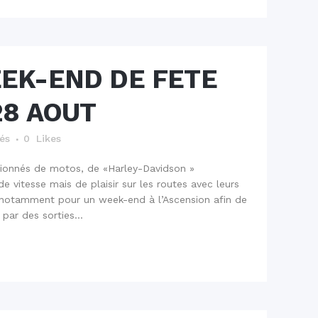
EK-END DE FETE
28 AOUT
tés
0
Likes
ssionnés de motos, de «Harley-Davidson »
e vitesse mais de plaisir sur les routes avec leurs
t notamment pour un week-end à l’Ascension afin de
 par des sorties...