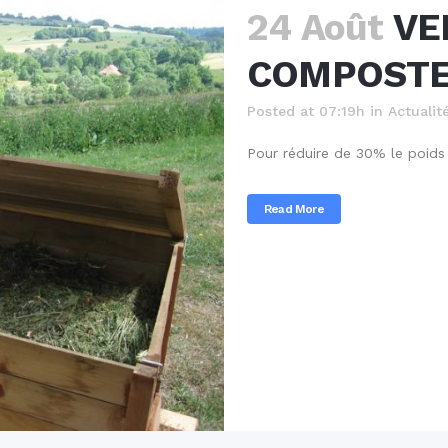
24 Août
VE
COMPOST
Posted at 07:19h
in
Actualit
Pour réduire de 30% le poids
Read More