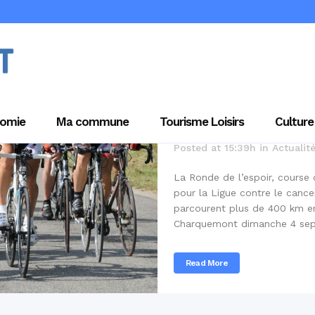
01 Sep
PAS
DE L’ESPOI
omie
Ma commune
Tourisme Loisirs
Culture
Posted at 15:39h
in
Actualit
La Ronde de l’espoir, course 
pour la Ligue contre le cance
parcourent plus de 400 km en
Charquemont dimanche 4 sept
Read More