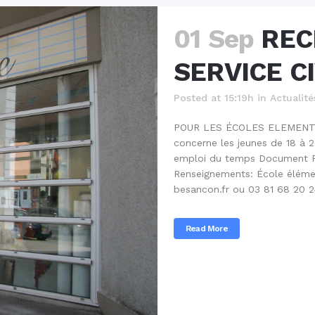
01 Sep
REC
SERVICE C
Posted at 15:19h
in
Actualité
POUR LES ÉCOLES ELEMENTA
concerne les jeunes de 18 à 
emploi du temps Document Pi
Renseignements: École élé
besancon.fr ou 03 81 68 20 24
Read More