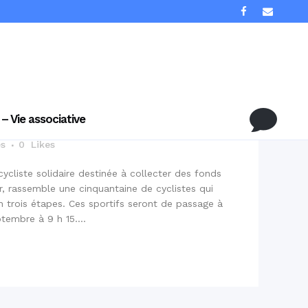
SAGE DE LA RONDE
R
 – Vie associative
és
0
Likes
cycliste solidaire destinée à collecter des fonds
r, rassemble une cinquantaine de cyclistes qui
 trois étapes. Ces sportifs seront de passage à
embre à 9 h 15....