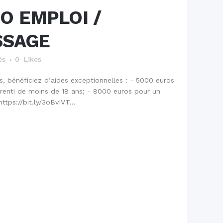
FO EMPLOI /
SSAGE
és
0
Likes
, bénéficiez d’aides exceptionnelles : - 5000 euros
renti de moins de 18 ans; - 8000 euros pour un
ttps://bit.ly/3oBvIVT...