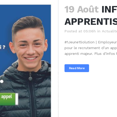
19 Août
IN
APPRENTI
Posted at 05:06h
in
Actualit
#1Jeune1Solution | Employeurs
pour le recrutement d’un app
apprenti majeur. Plus d’infos h
Read More