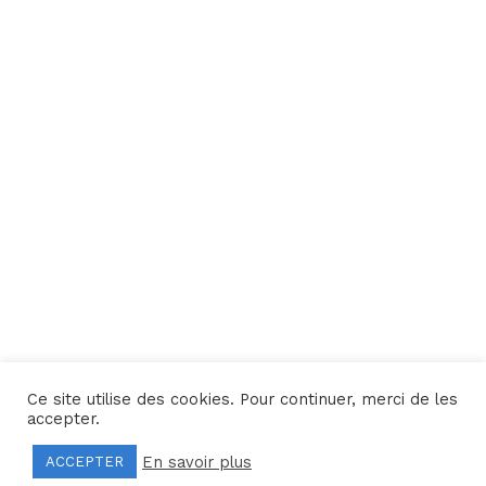
Ce site utilise des cookies. Pour continuer, merci de les
Une réalisation
Yata!
accepter.
En savoir plus
ACCEPTER
Mentions légales
–
Politique de confidentialité