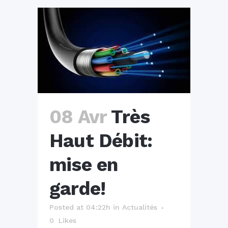
08 Avr
Très
Haut Débit:
mise en
garde!
Posted at 04:22h
in
Actualités
0
Likes