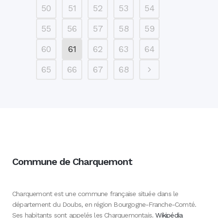
50
51
52
53
54
55
56
57
58
59
60
61
62
63
64
65
66
67
68
Commune de Charquemont
Charquemont est une commune française située dans le
département du Doubs, en région Bourgogne-Franche-Comté.
Ses habitants sont appelés les Charquemontais.
Wikipédia